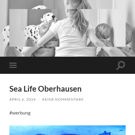
www.twins-
and-
more.de
Suchfe
Mobile-
ein-/a
Menü
ein-/ausblenden
Sea Life Oberhausen
APRIL 6, 2024
/
KEINE KOMMENTARE
#werbung