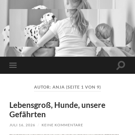
www.twins-
and-
more.de
Suchfe
Mobile-
ein-/a
Menü
ein-/ausblenden
AUTOR:
ANJA
(SEITE 1 VON 9)
Lebensgroß, Hunde, unsere
Gefährten
JULI 16, 2026
/
KEINE KOMMENTARE