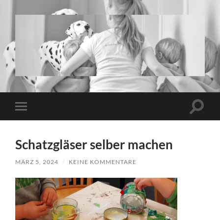
www.twins-
and-
more.de
Suchfe
Mobile-
ein-/a
Menü
ein-/ausblenden
Schatzgläser selber machen
MÄRZ 5, 2024
/
KEINE KOMMENTARE