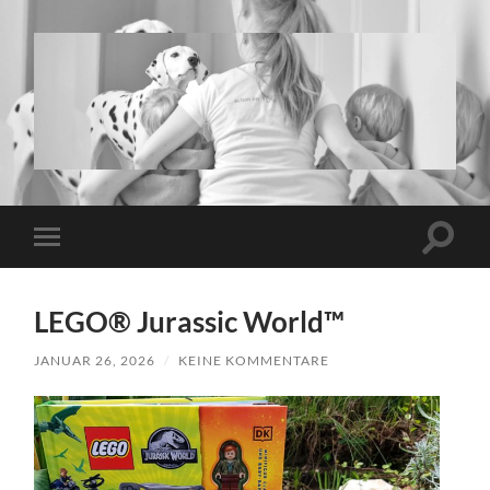
www.twins-
and-
more.de
Suchfe
Mobile-
ein-/a
Menü
ein-/ausblenden
LEGO® Jurassic World™
JANUAR 26, 2026
/
KEINE KOMMENTARE