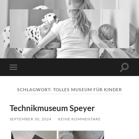
www.twins-
and-
more.de
Suchfe
Mobile-
ein-/a
Menü
ein-/ausblenden
SCHLAGWORT:
TOLLES MUSEUM FÜR KINDER
Technikmuseum Speyer
SEPTEMBER 30, 2024
/
KEINE KOMMENTARE