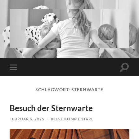
www.twins-
and-
more.de
Suchfe
Mobile-
ein-/a
Menü
ein-/ausblenden
SCHLAGWORT:
STERNWARTE
Besuch der Sternwarte
FEBRUAR 6, 2025
/
KEINE KOMMENTARE