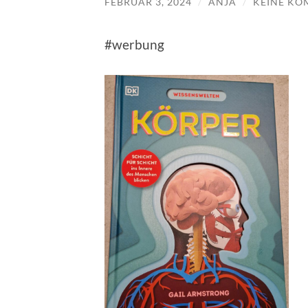
FEBRUAR 3, 2024
/
ANJA
/
KEINE KO
#werbung