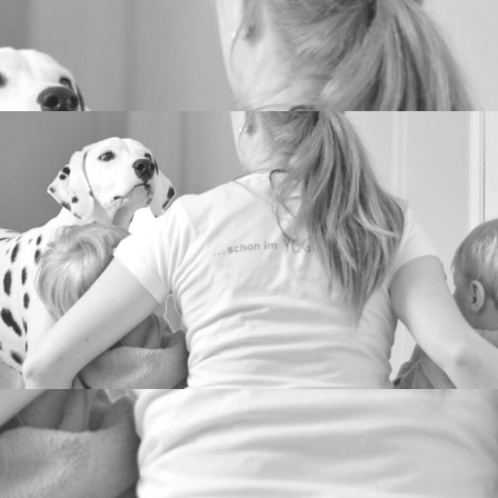
www.twins-
and-
more.de