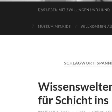
DAS LEBEN MIT ZWILLINGEN UND HUND
MUSEUM.MIT.KIDS
WILLKOMMEN AUF
SCHLAGWORT:
SPANN
Wissenswelten
für Schicht ins