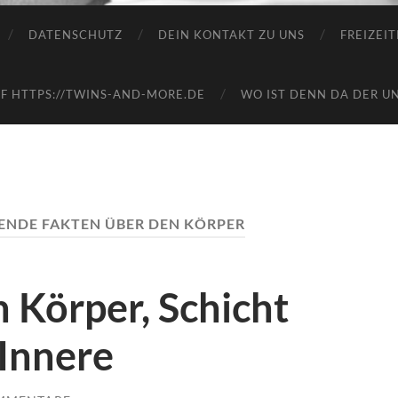
DATENSCHUTZ
DEIN KONTAKT ZU UNS
FREIZEI
 HTTPS://TWINS-AND-MORE.DE
WO IST DENN DA DER U
ENDE FAKTEN ÜBER DEN KÖRPER
 Körper, Schicht
 Innere