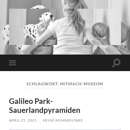
www.twins-
and-
more.de
Suchfe
Mobile-
ein-/a
Menü
ein-/ausblenden
SCHLAGWORT:
MITMACH-MUSEUM
Galileo Park-
Sauerlandpyramiden
APRIL 25, 2025
/
KEINE KOMMENTARE